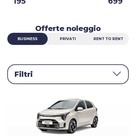
195
699
Offerte noleggio
BUSINESS
PRIVATI
RENT TO RENT
Filtri
MARCA
TIPOLOGIA
BERLINA
CITY CAR
MONOVOLUME