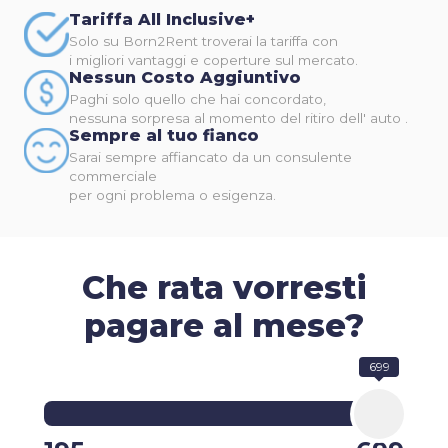
Tariffa All Inclusive+
Solo su Born2Rent troverai la tariffa con
i migliori vantaggi e coperture sul mercato.
Nessun Costo Aggiuntivo
Paghi solo quello che hai concordato,
nessuna sorpresa al momento del ritiro dell' auto .
Sempre al tuo fianco
Sarai sempre affiancato da un consulente
commerciale
per ogni problema o esigenza.
Che rata vorresti
pagare al mese?
699