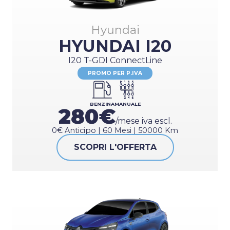
Hyundai
HYUNDAI I20
I20 T-GDI ConnectLine
PROMO PER P.IVA
BENZINA
MANUALE
280€
/mese iva escl.
0€ Anticipo | 60 Mesi | 50000 Km
SCOPRI L'OFFERTA