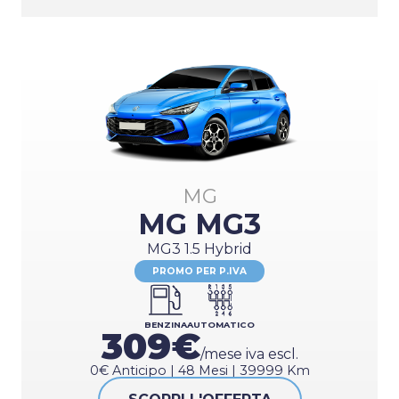
MG
MG MG3
MG3 1.5 Hybrid
PROMO PER P.IVA
BENZINA
AUTOMATICO
309€
/mese iva escl.
0€ Anticipo | 48 Mesi | 39999 Km