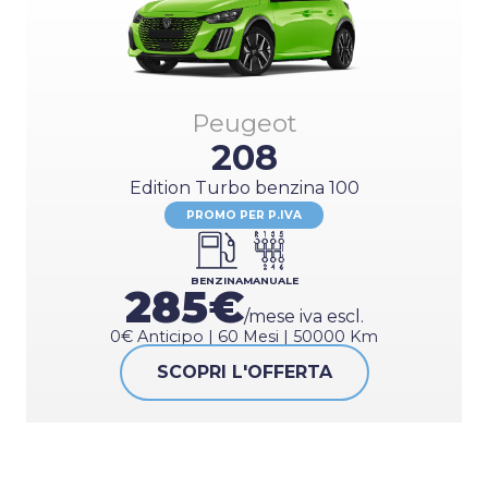
Peugeot
208
Edition Turbo benzina 100
PROMO PER P.IVA
BENZINA
MANUALE
285€
/mese iva escl.
0€ Anticipo | 60 Mesi | 50000 Km
SCOPRI L'OFFERTA