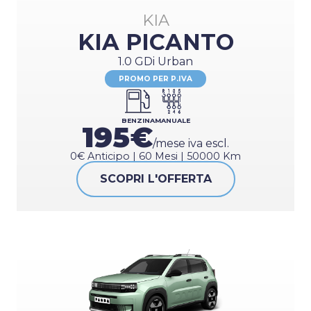
KIA
SUV/CROSSOVER
KIA PICANTO
STATION WAGON
VEICOLI COMMERCIALI
1.0 GDi Urban
PROMO PER P.IVA
ALIMENTAZIONE
BENZINA
BENZINA
MANUALE
IBRIDO
195€
/mese iva escl.
DIESEL
0€ Anticipo | 60 Mesi | 50000 Km
ELETTRICO
SCOPRI L'OFFERTA
GPL
MILD-HYBRID
PLUG-IN-HYBRID
FULL-HYBRID
CAMBIO
MANUALE