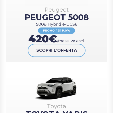
Peugeot
PEUGEOT 5008
5008 Hybrid e-DCS6
PROMO PER P.IVA
420€
/mese iva escl.
SCOPRI L'OFFERTA
Toyota