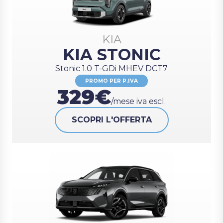
KIA
KIA STONIC
Stonic 1.0 T-GDi MHEV DCT7
PROMO PER P.IVA
329€
/mese iva escl.
SCOPRI L'OFFERTA