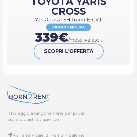
TOYOTA YARIS
CROSS
Yaris Cross 1.5H trend E-CVT
PROMO PER P.IVA
339€
/mese iva escl.
SCOPRI L'OFFERTA
Il noleggio a lungo termine per privati,
professionisti ed aziende.
Via Terre Risaie, 31 - 84131 - Salerno